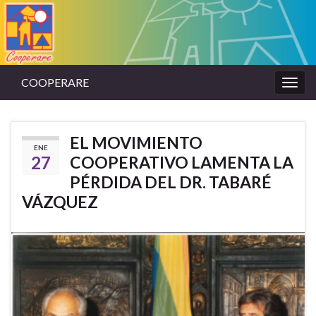
COOPERARE
Alter
la
nave
EL MOVIMIENTO
ENE
27
COOPERATIVO LAMENTA LA
PÉRDIDA DEL DR. TABARÉ
VÁZQUEZ